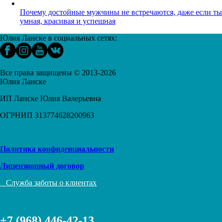
Почему достойные мужчины не встречаются, даже если ты
умная, красивая и успешная
Юлия Ланске в социальных сетях:
Все права защищены © 2013-2026
Юлия Ланске
ИП Ланске Юлия Валерьевна
ОГРНИП 313774628200963
Политика конфиденциальности
Лицензионный договор
Служба заботы о клиентах
+7 (968) 446-42-13