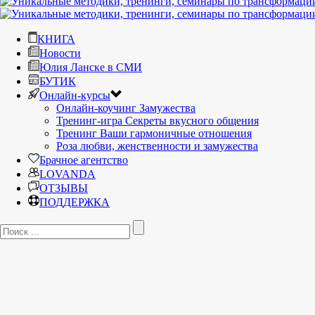
КНИГА
Новости
Юлия Ланске в СМИ
БУТИК
Онлайн-курсы
Онлайн-коучинг Замужества
Тренинг-игра Секреты вкусного общения
Тренинг Ваши гармоничные отношения
Роза любви, женственности и замужества
Брачное агентство
LOVANDA
ОТЗЫВЫ
ПОДДЕРЖКА