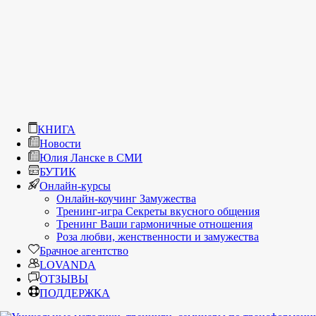
КНИГА
Новости
Юлия Ланске в СМИ
БУТИК
Онлайн-курсы
Онлайн-коучинг Замужества
Тренинг-игра Секреты вкусного общения
Тренинг Ваши гармоничные отношения
Роза любви, женственности и замужества
Брачное агентство
LOVANDA
ОТЗЫВЫ
ПОДДЕРЖКА