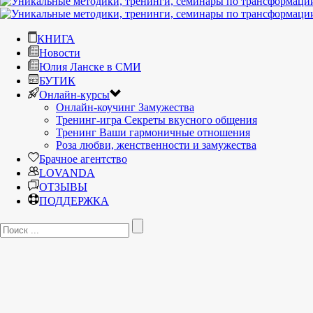
КНИГА
Новости
Юлия Ланске в СМИ
БУТИК
Онлайн-курсы
Онлайн-коучинг Замужества
Тренинг-игра Секреты вкусного общения
Тренинг Ваши гармоничные отношения
Роза любви, женственности и замужества
Брачное агентство
LOVANDA
ОТЗЫВЫ
ПОДДЕРЖКА