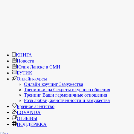
КНИГА
Новости
Юлия Ланске в СМИ
БУТИК
Онлайн-курсы
Онлайн-коучинг Замужества
Тренинг-игра Секреты вкусного общения
Тренинг Ваши гармоничные отношения
Роза любви, женственности и замужества
Брачное агентство
LOVANDA
ОТЗЫВЫ
ПОДДЕРЖКА